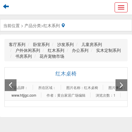
Toggl
navig
当前位置 >
产品分类
>
红木系列
客厅系列
卧室系列
沙发系列
儿童房系列
户外休闲系列
红木系列
办公系列
实木定制系列
书房系列
花卉宠物市场
红木桌椅
产品品牌：
所在区域：
图片名称：红木桌椅
图片来源：
www.htjjgc.com
作者：黄台家居广场编辑
浏览次数：1