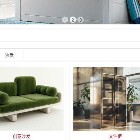
1
2
3
沙发
创意沙发
文件柜