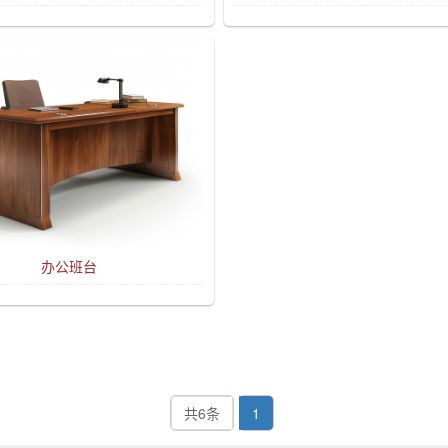
办公班台
共6条
1