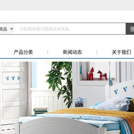
产品分类
新闻动态
关于我们
|
|